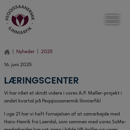
Nyheder
2025
16. juni 2025
LÆRINGSCENTER
Vi har nået et skridt videre i vores A.P. Møller-projekt i
andet kvartal på Peqqissaanermik Ilinniarfik!
I uge 21 har vi haft fornøjelsen af at samarbejde med
Hans-Henrik fra Laerdal, som sammen med vores SoMe-
medarbejder har sat gang i både VR-briller og vores