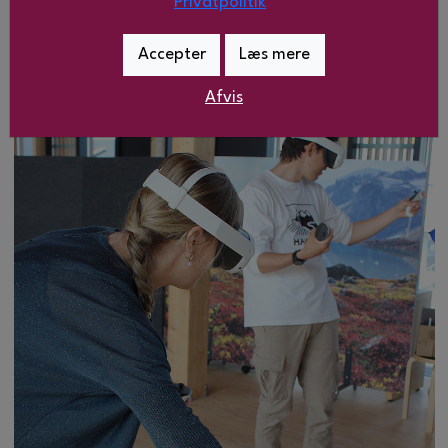
Privatpolitik
”
Accepter
Læs mere
Afvis