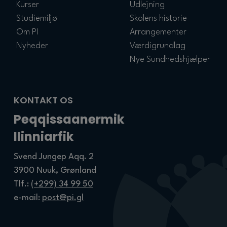
Kurser
Udlejning
Studiemiljø
Skolens historie
Om PI
Arrangementer
Nyheder
Værdigrundlag
Nye Sundhedshjælper
KONTAKT OS
Peqqissaanermik
Ilinniarfik
Svend Jungep Aqq. 2
3900 Nuuk, Grønland
Tlf.:
(+299) 34 99 50
e-mail:
post@pi.gl