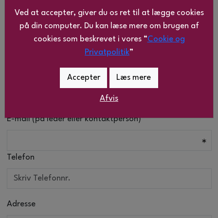
Ved at accepter, giver du os ret til at lægge cookies
GLN
på din computer. Du kan læse mere om brugen af
cookies som beskrevet i vores “
Cookie og
Privatpolitik
”
Leder/Kontaktperson
Accepter
Læs mere
Afvis
E-mail (på leder eller kontaktperson)
Telefon
Adresse