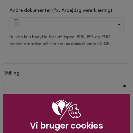
Andre dokumenter (fx. Arbejdsgivererklæring)
Du kan kun benytte filer af typen: PDF, JPG og PNG.
Samlet størrelse på filer kan maksimalt være 50 MB.
Stilling
Fastansat i stillingen siden
Vi bruger cookies
Ansættelsessted