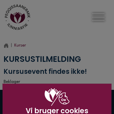
Kurser
KURSUSTILMELDING
Kursusevent findes ikke!
Beklager
GENVEJE
OM PI
Vi bruger cookies