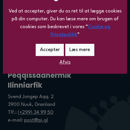
Uddannelser
Retningslinier
Kurser
Udlejning
Ved at accepter, giver du os ret til at lægge cookies
Studiemiljø
Skolens historie
på din computer. Du kan læse mere om brugen af
Om PI
Arrangementer
cookies som beskrevet i vores “
Cookie og
Nyheder
Værdigrundlag
Privatpolitik
”
Nye Sundhedshjælper
Accepter
Læs mere
Afvis
KONTAKT OS
Peqqissaanermik
Ilinniarfik
Svend Jungep Aqq. 2
3900 Nuuk, Grønland
Tlf.:
(+299) 34 99 50
e-mail:
post@pi.gl