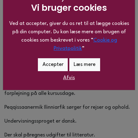
Den starter:
Vi bruger cookies
Modul 3: 10. – 14. juni 2024
Ved at accepter, giver du os ret til at lægge cookies
Modul 4: 9. – 13. september 2024
på din computer. Du kan læse mere om brugen af
cookies som beskrevet i vores “
Cookie og
Modul 6: 21. -25. oktober 2024
Privatpolitik
”
Modul 5: 19. – 23. januar 2025
Accepter
Læs mere
Modulerne afvikles på Peqqissaanermik Ilinniarfik.
Afvis
Deltagelse på modulerne er gratis. Der vil være
forplejning på alle kursusdage.
Peqqissaanermik Ilinniarfik sørger for rejser og ophold.
Undervisningssproget er dansk.
Der skal påregnes udgifter til litteratur.