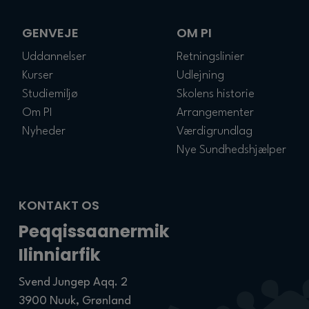
GENVEJE
OM PI
Uddannelser
Retningslinier
Kurser
Udlejning
Studiemiljø
Skolens historie
Om PI
Arrangementer
Nyheder
Værdigrundlag
Nye Sundhedshjælper
KONTAKT OS
Peqqissaanermik
Ilinniarfik
Svend Jungep Aqq. 2
3900 Nuuk, Grønland