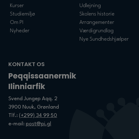
Kurser
Udlejning
Studiemiljø
Skolens historie
Om PI
Arrangementer
Nyheder
Værdigrundlag
Nye Sundhedshjælper
KONTAKT OS
Peqqissaanermik
Ilinniarfik
Svend Jungep Aqq. 2
3900 Nuuk, Grønland
Tlf.:
(+299) 34 99 50
e-mail:
post@pi.gl