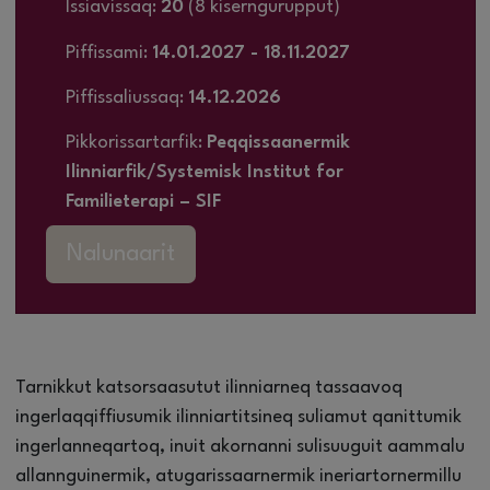
Issiavissaq:
20
(8 kiserngurupput)
Piffissami:
14.01.2027 - 18.11.2027
Piffissaliussaq:
14.12.2026
Pikkorissartarfik:
Peqqissaanermik
Ilinniarfik/Systemisk Institut for
Familieterapi – SIF
Nalunaarit
Tarnikkut katsorsaasutut ilinniarneq tassaavoq
ingerlaqqiffiusumik ilinniartitsineq suliamut qanittumik
ingerlanneqartoq, inuit akornanni sulisuuguit aammalu
allannguinermik, atugarissaarnermik ineriartornermillu