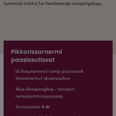
Systemisk Institut for Familieterapi suleqatigalugu.
Pikkorissarnermi
paasissutissat
Id: Ilaqutariinnut tarnip pissusaanik
ilinniarnermut akuerisaalluni
Akia: Akeqanngilaq – tamanut
nerisaqartitsisoqassaaq
Sivisussusaa:
4 år