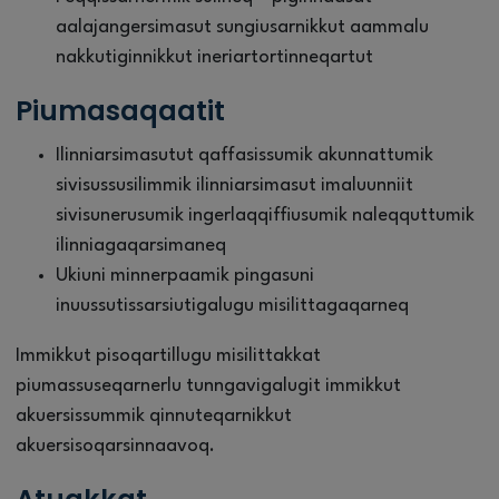
aalajangersimasut sungiusarnikkut aammalu
nakkutiginnikkut ineriartortinneqartut
Piumasaqaatit
Ilinniarsimasutut qaffasissumik akunnattumik
sivisussusilimmik ilinniarsimasut imaluunniit
sivisunerusumik ingerlaqqiffiusumik naleqquttumik
ilinniagaqarsimaneq
Ukiuni minnerpaamik pingasuni
inuussutissarsiutigalugu misilittagaqarneq
Immikkut pisoqartillugu misilittakkat
piumassuseqarnerlu tunngavigalugit immikkut
akuersissummik qinnuteqarnikkut
akuersisoqarsinnaavoq.