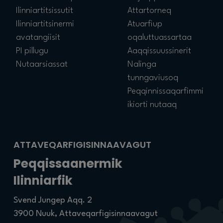
Ilinniartitsissutit
Attartorneq
Ilinniartitsinermi
Atuarfiup
avatangiisit
oqaluttuassartaa
PI pillugu
Aaqqissuussinerit
Nutaarsiassat
Nalinga
tunngaviusoq
Peqqinnissaqarfimmi
ikiorti nutaaq
ATTAVEQARFIGISINNAAVAGUT
Peqqissaanermik
Ilinniarfik
Svend Jungep Aqq. 2
3900 Nuuk, Attaveqarfigisinnaavagut