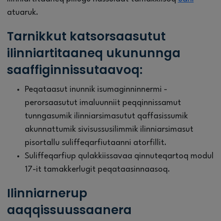
atuaruk.
Tarnikkut katsorsaasutut
ilinniartitaaneq ukununnga
saaffiginnissutaavoq:
Peqataasut inunnik isumaginninnermi -
perorsaasutut imaluunniit peqqinnissamut
tunngasumik ilinniarsimasutut qaffasissumik
akunnattumik sivisussusilimmik ilinniarsimasut
pisortallu suliffeqarfiutaanni atorfillit.
Suliffeqarfiup qulakkiissavaa qinnuteqartoq modul
17-it tamakkerlugit peqataasinnaasoq.
Ilinniarnerup
aaqqissuussaanera