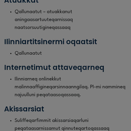
Atuakkat
Qallunaatut – atuakkanut
aningaasartuuteqarnissaq
naatsorsuutigineqassaaq
Ilinniartitsinermi oqaatsit
Qallunaatut
Internetimut attaveqarneq
Ilinniarneq onlinekkut
malinnaaffigineqarsinnaanngilaq. PI-mi nammineq
najuulluni peqataasoqassaaq.
Akissarsiat
Suliffeqarfimmit akissarsiaqarluni
peqataasarnissamut qinnuteqartoqassaaq