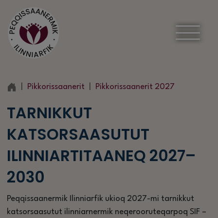
Pikkorissaanerit
Pikkorissaanerit 2027
TARNIKKUT
KATSORSAASUTUT
ILINNIARTITAANEQ 2027–
2030
Peqqissaanermik Ilinniarfik ukioq 2027-mi tarnikkut
katsorsaasutut ilinniarnermik neqerooruteqarpoq SIF –