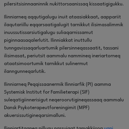
pilersitsisinnaaninnik nukittorsaanissaq kissaatigigukku.
Ilinniarneq aqqutigalugu inuit ataasiakkaat, aappariit
ilaqutariillu eqqarsaatigalugit tarnikkut ilisimasalimmik
inuussutissarsiutigalugu suliaqarnissamut
piginnaasaqalerlutit. Ilinniakkat inuttullu
tunngavissaqarluartumik pilersinneqassaatit, tassani
ilisimasat, periutsit aammalu nammineq ineriartorneq
ataatsimoortumik tarnikkut sulinermut
ilanngunneqarlutik.
Ilinniarneq Peqqissaanermik Ilinniarfik (PI) aamma
Systemisk Institut for Familieterapi (SIF)
suleqatigiinnerisigut neqeroorutigineqassaaq aammalu
Dansk Psykoterapeutforeningimit (MPF)
akuersissutigineqarsimalluni.
Ilinniartitaaneq pillugu nassuiaat tamakkiisoq
uani