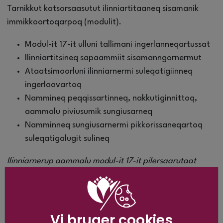
Tarnikkut katsorsaasutut ilinniartitaaneq sisamanik
immikkoortoqarpoq (modulit).
Modul-it 17-it ulluni tallimani ingerlanneqartussat
Ilinniartitsineq sapaammiit sisamanngornermut
Ataatsimoorluni ilinniarnermi suleqatigiinneq
ingerlaavartoq
Nammineq peqqissartinneq, nakkutiginnittoq,
aammalu piviusumik sungiusarneq
Namminneq sungiusarnermi pikkorissaneqartoq
suleqatigalugit sulineq
Ilinniarnerup aammalu modul-it 17-it pilersaarutaat
tamakkerlugit takuuk
uani.
Ukioq siulleq
Vi bruger cookies
Modul 1: 11.–14. januaari 2027