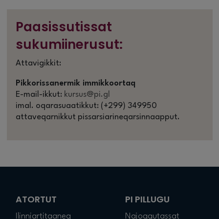
Paasissutissat
sukumiinerusut:
Attavigikkit:
Pikkorissanermik immikkoortaq
E-mail-ikkut:
kursus@pi.gl
imal. oqarasuaatikkut: (+299) 349950
attaveqarnikkut pissarsiarineqarsinnaapput.
ATORTUT
PI PILLUGU
Ilinniartitaaneq
Najoqqutassat