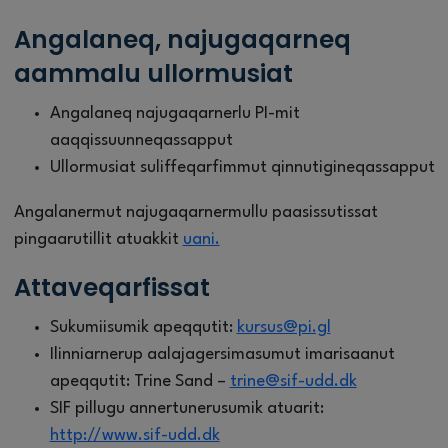
Angalaneq, najugaqarneq
aammalu ullormusiat
Angalaneq najugaqarnerlu PI-mit
aaqqissuunneqassapput
Ullormusiat suliffeqarfimmut qinnutigineqassapput
Angalanermut najugaqarnermullu paasissutissat
pingaarutillit atuakkit
uani.
Attaveqarfissat
Sukumiisumik apeqqutit:
kursus@pi.gl
Ilinniarnerup aalajagersimasumut imarisaanut
apeqqutit: Trine Sand –
trine@sif-udd.dk
SIF pillugu annertunerusumik atuarit:
http://www.sif-udd.dk