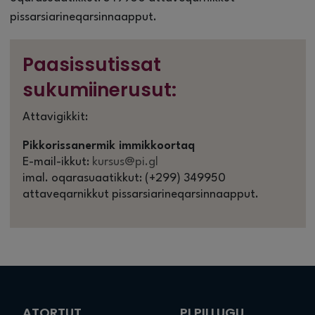
pissarsiarineqarsinnaapput.
Paasissutissat
sukumiinerusut:
Attavigikkit:
Pikkorissanermik immikkoortaq
E-mail-ikkut:
kursus@pi.gl
imal. oqarasuaatikkut: (+299) 349950
attaveqarnikkut pissarsiarineqarsinnaapput.
ATORTUT
PI PILLUGU