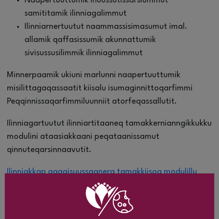
Naapertuuttumik inuussutissarsiummut
samititamik ilinniagalimmut
Ilinniarnertuutut naammassisimasumut imal.
allamik qaffasissumik akunnattumik
sivisussusilimmik ilinniagalimmut
Minnerpaamik ukiuni marlunni naapertuuttumik
misilittagaqassaatit kiisalu isumaginnittoqarfimmi
Peqqinnissaqarfimmiluunniit atorfeqassallutit.
Ilinniagartuutut ilinniartitaaneq tamakkernianngikkukku
modulini ataasiakkaani peqataanissamut
qinnuteqarsinnaavutit.
Ilinniakkap aaqqisuussaanera tamakkiisoq modulillu
pillugit nassuiaat una toorlugu atuakkit
Moduli toqqagassaq: Eqqarsartaatsikkut