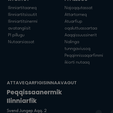
Ilinniartitaaneq
Najoqqutassat
Ilinniartitsissutit
Attartorneq
Ilinniartitsinermi
Atuarfiup
avatangiisit
oqaluttuassartaa
PI pillugu
Aaqqissuussinerit
Nutaarsiassat
Nalinga
tunngaviusoq
Peqqinnissaqarfimmi
ikiorti nutaaq
ATTAVEQARFIGISINNAAVAGUT
Peqqissaanermik
Ilinniarfik
Svend Jungep Aqq. 2