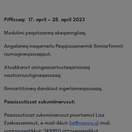
Piffissaq: 17. april – 28. april 2023
Modulimi peqataaneq akeqanngilaq.
Angalaneq ineqarnerlu Peqqissaanermik Ilinniarfimmit
isumagineqassapput.
Atuakkanut aningaasartuuteqarnissaq
naatsorsuutigineqassaaq
Ilinniartitsineq danskisut ingerlanneqassaaq.
Paasissutissat sukumiinerusut:
Paasissutissat sukumiinerusut pisortamut Lisa
Ezekiassenimut, e-mail-ikkut:
lie@nanoq.gl
imal.
oqarasuaatikkut: 349950 attaveqarnikkut