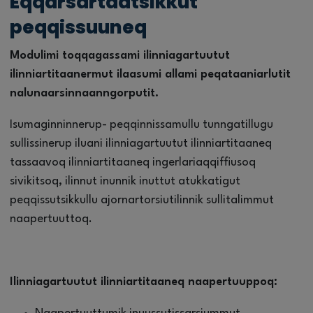
Eqqarsartaatsikkut
peqqissuuneq
Modulimi toqqagassami ilinniagartuutut
ilinniartitaanermut ilaasumi allami peqataaniarlutit
nalunaarsinnaanngorputit.
Isumaginninnerup- peqqinnissamullu tunngatillugu
sullissinerup iluani ilinniagartuutut ilinniartitaaneq
tassaavoq ilinniartitaaneq ingerlariaqqiffiusoq
sivikitsoq, ilinnut inunnik inuttut atukkatigut
peqqissutsikkullu ajornartorsiutilinnik sullitalimmut
naapertuuttoq.
Ilinniagartuutut ilinniartitaaneq naapertuuppoq: