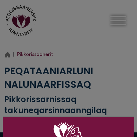
Pikkorissaanerit
PEQATAANIARLUNI
NALUNAARFISSAQ
Pikkorissarnissaq
takuneqarsinnaanngilaq
Ajuusaarpugut