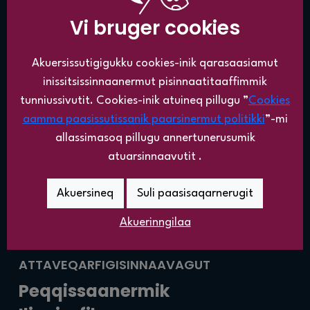
Vi bruger cookies
ATORTUT
PI PILLUGU
Ilinniartitaaneq
Najoqqutassat
Akuersissutigigukku cookies-inik qarasaasiamut
Ilinniartitsissutit
Attartorneq
inissitsissinnaanermut pisinnaatitaaffimmik
Ilinniartitsinermi
Atuarfiup
tunniussivutit. Cookies-inik atuineq pillugu ”
Cookies
avatangiisit
oqaluttuassartaa
aamma paasissutissanik paarsinermut politikki
”-mi
PI pillugu
Aaqqissuussinerit
allassimasoq pillugu annertunerusumik
Nutaarsiassat
Nalinga
atuarsinnaavutit .
tunngaviusoq
Peqqinnissaqarfimmi
Akuersineq
Suli paasisaqarnerugit
ikiorti nutaaq
Akuerinngilaa
ATTAVEQARFIGISINNAAVAGUT
Peqqissaanermik