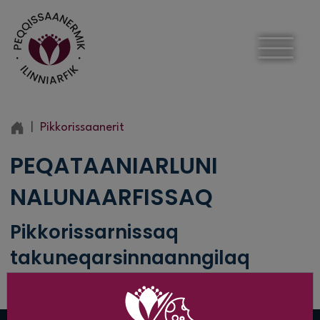
Pikkorissaanerit
PEQATAANIARLUNI
NALUNAARFISSAQ
Pikkorissarnissaq
takuneqarsinnaanngilaq
Ajuusaarpugut