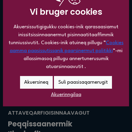
Vi bruger cookies
ATORTUT
PI PILLUGU
Ilinniartitaaneq
Najoqqutassat
Akuersissutigigukku cookies-inik qarasaasiamut
Ilinniartitsissutit
Attartorneq
inissitsissinnaanermut pisinnaatitaaffimmik
Ilinniartitsinermi
Atuarfiup
tunniussivutit. Cookies-inik atuineq pillugu ”
Cookies
avatangiisit
oqaluttuassartaa
aamma paasissutissanik paarsinermut politikki
”-mi
PI pillugu
Aaqqissuussinerit
allassimasoq pillugu annertunerusumik
Nutaarsiassat
Nalinga
atuarsinnaavutit .
tunngaviusoq
Peqqinnissaqarfimmi
Akuersineq
Suli paasisaqarnerugit
ikiorti nutaaq
Akuerinngilaa
ATTAVEQARFIGISINNAAVAGUT
Peqqissaanermik