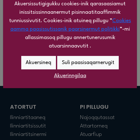
Akuersissutigigukku cookies-inik qarasaasiamut
inissitsissinnaanermut pisinnaatitaaffimmik
tunniussivutit. Cookies-inik atuineq pillugu ”
Cookies
aamma paasissutissanik paarsinermut politikki
”-mi
allassimasoq pillugu annertunerusumik
atuarsinnaavutit .
Akuersineq
Suli paasisaqarnerugit
Akuerinngilaa
ATORTUT
PI PILLUGU
Ilinniartitaaneq
Najoqqutassat
Ilinniartitsissutit
Attartorneq
Ilinniartitsinermi
Atuarfiup