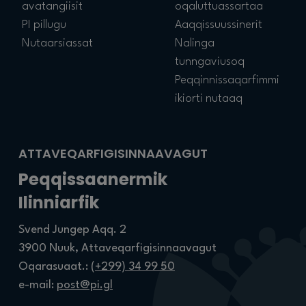
avatangiisit
oqaluttuassartaa
PI pillugu
Aaqqissuussinerit
Nutaarsiassat
Nalinga
tunngaviusoq
Peqqinnissaqarfimmi
ikiorti nutaaq
ATTAVEQARFIGISINNAAVAGUT
Peqqissaanermik
Ilinniarfik
Svend Jungep Aqq. 2
3900 Nuuk, Attaveqarfigisinnaavagut
Oqarasuaat.:
(+299) 34 99 50
e-mail:
post@pi.gl