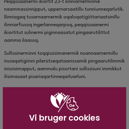
Peqqissaanermi ikiortit 23-t ilinniarnerminnik
naammassinnipput, uppernarsaatillu tunniunneqarlutik.
Ilinniagaq tusarnaarnermik oqaloqatigiittariaatsinillu
ilinniarfiusoq ingerlanneqarpoq, peqqissaanermi
ikiortitut sulinermi piginnaasatut pingaarutilittut
aamma ilaasoq.
Sullissinerminni toqqissisimanermik nuannaarnermillu
inuiaqatigiinni pilersitseqataanissamik pingaarutilimmik
inissisimapput, aammalu pisortani sullissisuni immikkut
ilisimasaat pisariaqartinneqarluarluni.
Ilinniarneq piginnaasanik naliliineq
(realkompetencevurdering) tunngavigalugu
ingerlanneqarsimavoq, ukioq ataaseq qaammatinillu
pingasunik sivisussuseqartumik.
Vi bruger cookies