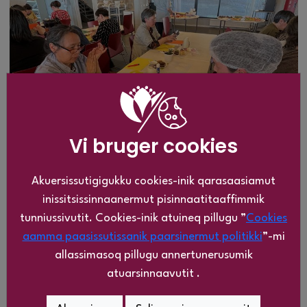
Vi bruger cookies
Akuersissutigigukku cookies-inik qarasaasiamut
inissitsissinnaanermut pisinnaatitaaffimmik
tunniussivutit. Cookies-inik atuineq pillugu ”
Cookies
aamma paasissutissanik paarsinermut politikki
”-mi
allassimasoq pillugu annertunerusumik
atuarsinnaavutit .