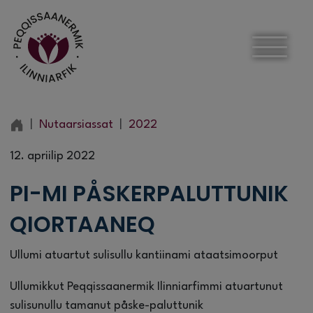
Nutaarsiassat
2022
12. apriilip 2022
PI-MI PÅSKERPALUTTUNIK
QIORTAANEQ
Ullumi atuartut sulisullu kantiinami ataatsimoorput
Ullumikkut Peqqissaanermik Ilinniarfimmi atuartunut
sulisunullu tamanut påske-paluttunik