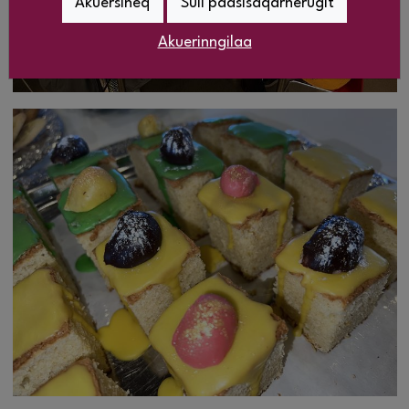
Akuersineq
Suli paasisaqarnerugit
Akuerinngilaa