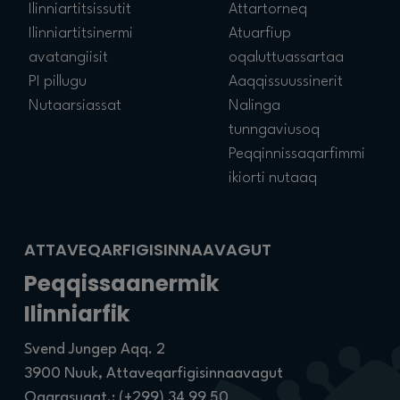
Ilinniartitsissutit
Attartorneq
Ilinniartitsinermi
Atuarfiup
avatangiisit
oqaluttuassartaa
PI pillugu
Aaqqissuussinerit
Nutaarsiassat
Nalinga
tunngaviusoq
Peqqinnissaqarfimmi
ikiorti nutaaq
ATTAVEQARFIGISINNAAVAGUT
Peqqissaanermik
Ilinniarfik
Svend Jungep Aqq. 2
3900 Nuuk, Attaveqarfigisinnaavagut
Oqarasuaat.:
(+299) 34 99 50