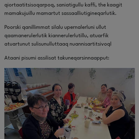
qiortaatitsisoqarpoq, saniatigullu kaffi, the kaagit
mamakujuillu mamartut sassaalliutigineqarlutik.
Poorski qanillimmat silalu upernalerluni ullut
qaamanerulerlutik kiannerulerlutillu, atuarfik
atuartunut sulisunulluttaaq nuannisartitsivoq!
Ataani pisumi assilisat takuneqarsinnaapput: