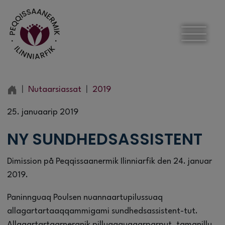
Nutaarsiassat
2019
25. januaarip 2019
NY SUNDHEDSASSISTENT
Dimission på Peqqissaanermik Ilinniarfik den 24. januar
2019.
Paninnguaq Poulsen nuannaartupilussuaq
allagartartaaqqammigami sundhedsassistent-tut.
Allagartartaarneranik pilluaqqugaarparput, tamanillu