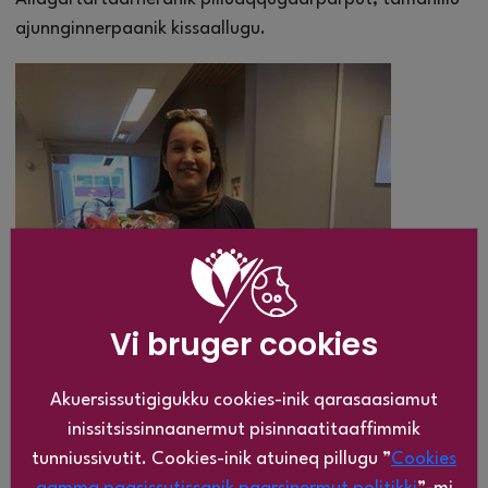
ajunnginnerpaanik kissaallugu.
Vi bruger cookies
Akuersissutigigukku cookies-inik qarasaasiamut
inissitsissinnaanermut pisinnaatitaaffimmik
tunniussivutit. Cookies-inik atuineq pillugu ”
Cookies