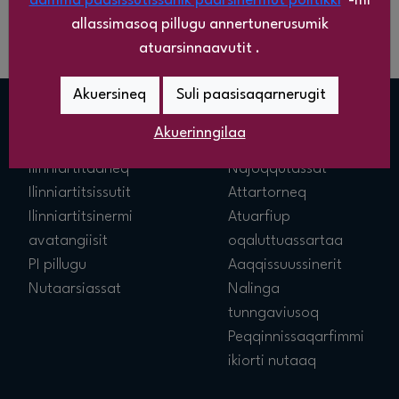
aamma paasissutissanik paarsinermut politikki
”-mi
allassimasoq pillugu annertunerusumik
atuarsinnaavutit .
Akuersineq
Suli paasisaqarnerugit
Akuerinngilaa
ATORTUT
PI PILLUGU
Ilinniartitaaneq
Najoqqutassat
Ilinniartitsissutit
Attartorneq
Ilinniartitsinermi
Atuarfiup
avatangiisit
oqaluttuassartaa
PI pillugu
Aaqqissuussinerit
Nutaarsiassat
Nalinga
tunngaviusoq
Peqqinnissaqarfimmi
ikiorti nutaaq