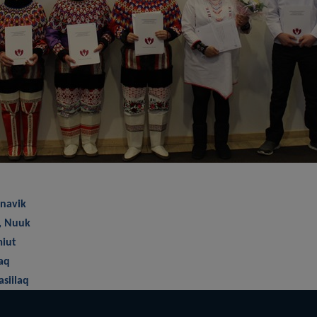
rnavik
, Nuuk
miut
laq
asiilaq