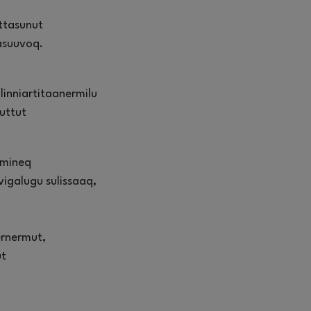
uttasunut
asuuvoq.
linniartitaanermilu
nuttut
mmineq
vigalugu sulissaaq,
ernermut,
ut