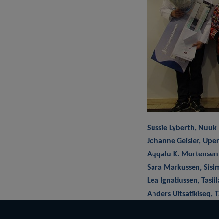
Sussie Lyberth, Nuuk
Johanne Geisler, Upe
Aqqalu K. Mortensen
Sara Markussen, Sisi
Lea Ignatiussen, Tasii
Anders Uitsatikiseq, T