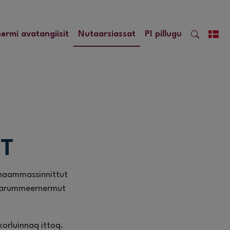
nermi avatangiisit
Nutaarsiassat
PI pillugu
T
k naammassinnittut
oraarummeernermut
orluinnaq ittoq.