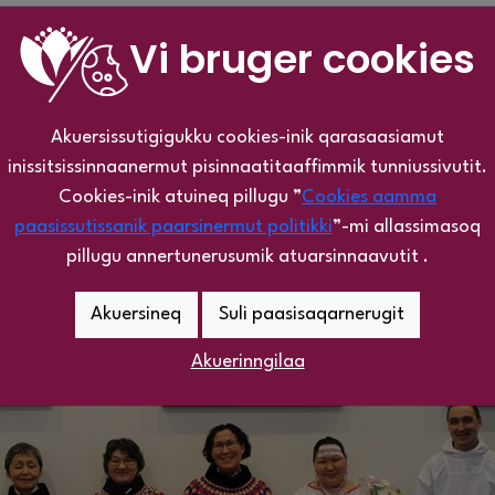
rsuisutut ilinniartitaaneq inuit ataasiakkaat tarnikkut n
Vi bruger cookies
gisaq tamaat nalinginnaasumik inuusinnaanissaannut annert
t siulliit angusilluarlutik ilinniarnertik naammassivaat.
Akuersissutigigukku cookies-inik qarasaasiamut
inissitsissinnaanermut pisinnaatitaaffimmik tunniussivutit.
aammassisut tassaapput:
Cookies-inik atuineq pillugu ”
Cookies aamma
paasissutissanik paarsinermut politikki
”-mi allassimasoq
pillugu annertunerusumik atuarsinnaavutit .
Akuersineq
Suli paasisaqarnerugit
Akuerinngilaa