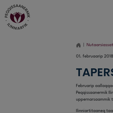
Nutaarsiassa
01. februaarip 201
TAPER
Februarip aallaqqaa
Peqqissaanermik Il
uppernarsaammik t
Ilinniartitaaneq ta