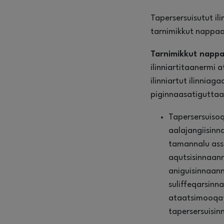
Tapersersuisutut il
tarnimikkut nappaa
Tarnimikkut nappaa
ilinniartitaanermi 
ilinniartut ilinniag
piginnaasatiguttaa
Tapersersuiso
aalajangiisinn
tamannalu ass
aqutsisinnaann
aniguisinnaann
suliffeqarsinn
ataatsimooqati
tapersersuisi