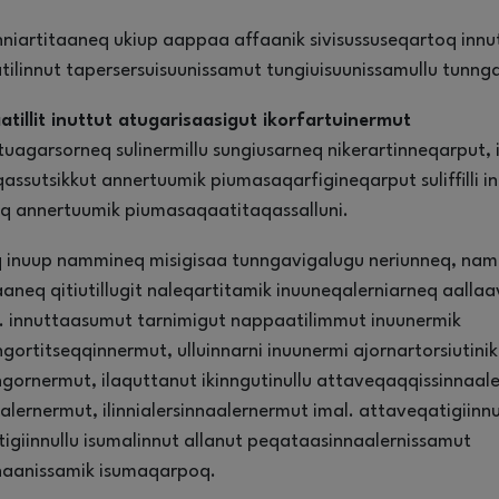
inniartitaaneq ukiup aappaa affaanik sivisussuseqartoq inn
tilinnut tapersersuisuunissamut tungiuisuunissamullu tunng
tillit inuttut atugarisaasigut ikorfartuinermut
atuagarsorneq sulinermillu sungiusarneq nikerartinneqarput, i
aqassutsikkut annertuumik piumasaqarfigineqarput suliffilli i
q annertuumik piumasaqaatitaqassalluni.
q inuup nammineq misigisaa tunngavigalugu neriunneq, na
aaneq qitiutillugit naleqartitamik inuuneqalerniarneq aallaa
. innuttaasumut tarnimigut nappaatilimmut inuunermik
gortitseqqinnermut, ulluinnarni inuunermi ajornartorsiutinik
gornermut, ilaquttanut ikinngutinullu attaveqaqqissinnaal
aalernermut, ilinnialersinnaalernermut imal. attaveqatigiinn
giinnullu isumalinnut allanut peqataasinnaalernissamut
nnaanissamik isumaqarpoq.