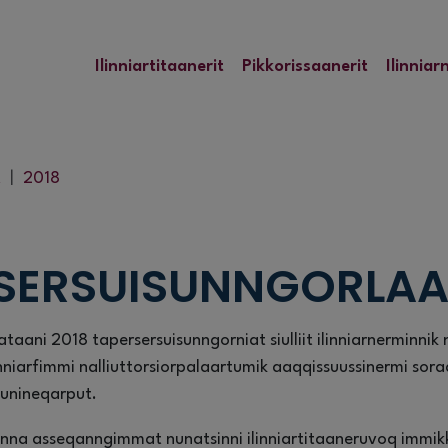
Ilinniartitaanerit
Pikkorissaanerit
Ilinniar
t
2018
8
SERSUISUNNGORLAA
taani 2018 tapersersuisunngorniat siulliit ilinniarnerminni
inniarfimmi nalliuttorsiorpalaartumik aaqqissuussinermi s
unineqarput.
anna asseqanngimmat nunatsinni ilinniartitaaneruvoq immikk