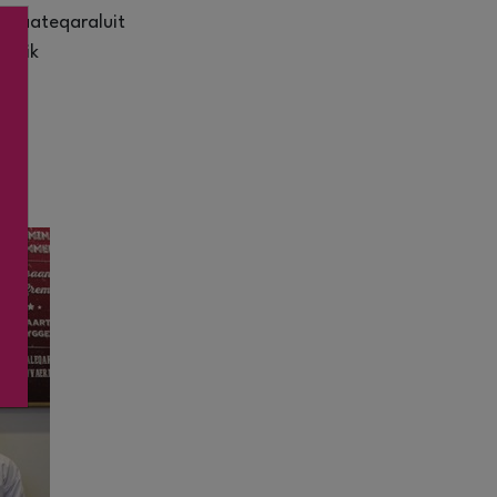
appaateqaraluit
uumik