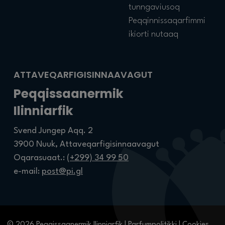
tunngaviusoq
Peqqinnissaqarfimmi
ikiorti nutaaq
ATTAVEQARFIGISINNAAVAGUT
Peqqissaanermik
Ilinniarfik
Svend Jungep Aqq. 2
3900 Nuuk, Attaveqarfigisinnaavagut
Oqarasuaat.:
(+299) 34 99 50
e-mail:
post@pi.gl
© 2026 Peqqissaanermik Ilinniarfik |
Parfumpolitikki
|
Cookies