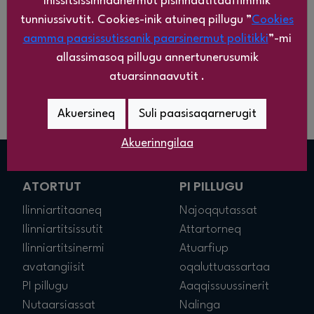
inissitsissinnaanermut pisinnaatitaaffimmik
tunniussivutit. Cookies-inik atuineq pillugu ”
Cookies
Johansine Larsen Brandt, Qeqertarsuaq
aamma paasissutissanik paarsinermut politikki
”-mi
Lydie Jensen, Narsaq
allassimasoq pillugu annertunerusumik
atuarsinnaavutit .
Rosa Sivertsen, Nuuk
Akuersineq
Suli paasisaqarnerugit
Nielsine Poulsen, Nanortalik
Akuerinngilaa
ATORTUT
PI PILLUGU
Ilinniartitaaneq
Najoqqutassat
Ilinniartitsissutit
Attartorneq
Ilinniartitsinermi
Atuarfiup
avatangiisit
oqaluttuassartaa
PI pillugu
Aaqqissuussinerit
Nutaarsiassat
Nalinga