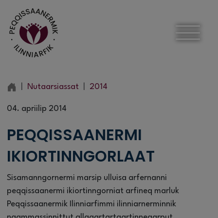
Nutaarsiassat
2014
04. apriilip 2014
PEQQISSAANERMI
IKIORTINNGORLAAT
Sisamanngornermi marsip ulluisa arfernanni
peqqissaanermi ikiortinngorniat arfineq marluk
Peqqissaanermik Ilinniarfimmi ilinniarnerminnik
naammassinnittut allagartartaartinneqarput.