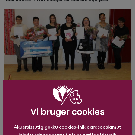
Peqqissaanermi ikiortinngorlaat:
Andrea Søholm Petersen, Upernavik
Vi bruger cookies
Benigne Martensen, Qeqertarsuaq
Akuersissutigigukku cookies-inik qarasaasiamut
Eva Malakiassen, Uummanaq